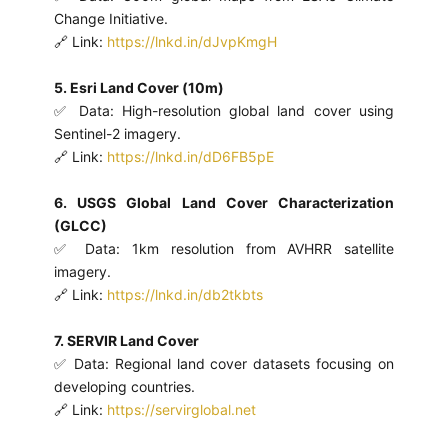
Change Initiative.
🔗 Link:
https://lnkd.in/dJvpKmgH
5. Esri Land Cover (10m)
✅ Data: High-resolution global land cover using
Sentinel-2 imagery.
🔗 Link:
https://lnkd.in/dD6FB5pE
6. USGS Global Land Cover Characterization
(GLCC)
✅ Data: 1km resolution from AVHRR satellite
imagery.
🔗 Link:
https://lnkd.in/db2tkbts
7. SERVIR Land Cover
✅ Data: Regional land cover datasets focusing on
developing countries.
🔗 Link:
https://servirglobal.net