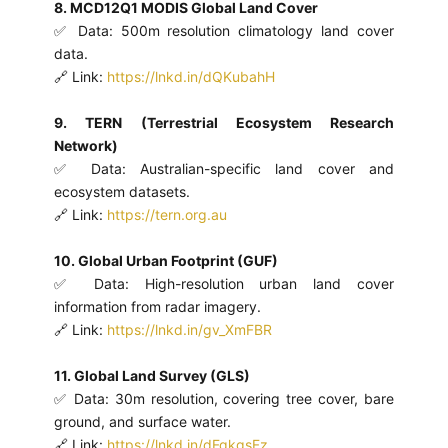
8. MCD12Q1 MODIS Global Land Cover
✅ Data: 500m resolution climatology land cover
data.
🔗 Link:
https://lnkd.in/dQKubahH
9. TERN (Terrestrial Ecosystem Research
Network)
✅ Data: Australian-specific land cover and
ecosystem datasets.
🔗 Link:
https://tern.org.au
10. Global Urban Footprint (GUF)
✅ Data: High-resolution urban land cover
information from radar imagery.
🔗 Link:
https://lnkd.in/gv_XmFBR
11. Global Land Survey (GLS)
✅ Data: 30m resolution, covering tree cover, bare
ground, and surface water.
🔗 Link:
https://lnkd.in/dFqkgsFz