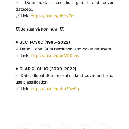
✅ Data: 5.5km resolution global land cover
datasets.
🔗 Link:
https://lnkd.in/dhfrySmj
💥 Bonus! và hơn nữa! 💥
⮞ GLC_FC30D (1985-2022)
✅ Data: Global 30m resolution land cover datasets.
🔗 Link:
https://lnkd.in/gmVDSe5y
⮞ GLAD GLCLUC (2000-2022)
✅ Data: Global 30m resolution land cover and land
use classification.
🔗 Link:
https://lnkd.in/gbn29w9q
hashtag