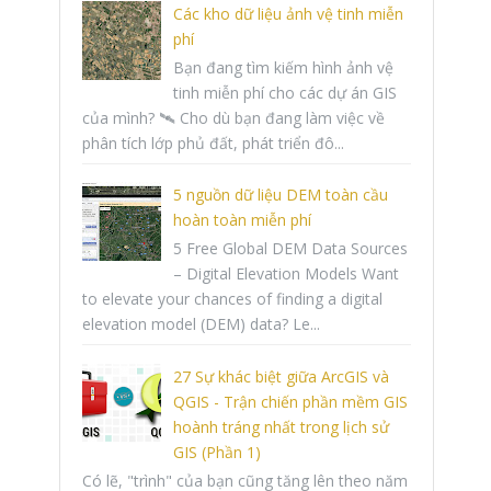
Các kho dữ liệu ảnh vệ tinh miễn
phí
Bạn đang tìm kiếm hình ảnh vệ
tinh miễn phí cho các dự án GIS
của mình? 🛰️ Cho dù bạn đang làm việc về
phân tích lớp phủ đất, phát triển đô...
5 nguồn dữ liệu DEM toàn cầu
hoàn toàn miễn phí
5 Free Global DEM Data Sources
– Digital Elevation Models Want
to elevate your chances of finding a digital
elevation model (DEM) data? Le...
27 Sự khác biệt giữa ArcGIS và
QGIS - Trận chiến phần mềm GIS
hoành tráng nhất trong lịch sử
GIS (Phần 1)
Có lẽ, "trình" của bạn cũng tăng lên theo năm