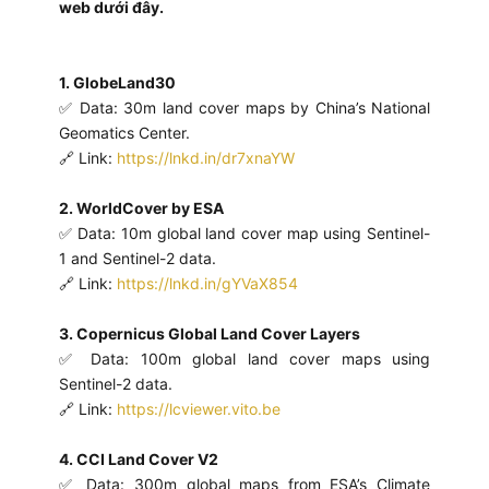
web dưới đây.
1. GlobeLand30
✅ Data: 30m land cover maps by China’s National
Geomatics Center.
🔗 Link:
https://lnkd.in/dr7xnaYW
2. WorldCover by ESA
✅ Data: 10m global land cover map using Sentinel-
1 and Sentinel-2 data.
🔗 Link:
https://lnkd.in/gYVaX854
3. Copernicus Global Land Cover Layers
✅ Data: 100m global land cover maps using
Sentinel-2 data.
🔗 Link:
https://lcviewer.vito.be
4. CCI Land Cover V2
✅ Data: 300m global maps from ESA’s Climate