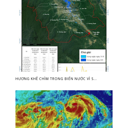
HƯƠNG KHÊ CHÌM TRONG BIỂN NƯỚC VÌ S...