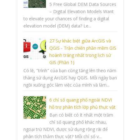
5 Free Global DEM Data Sources
– Digital Elevation Models Want
to elevate your chances of finding a digital
elevation model (DEM) data? Le...
27 Sự khác biệt giữa ArcGIS và
QGIS - Trận chiến phần mềm GIS
hoành tráng nhất trong lịch sử
GIS (Phần 1)
Có lẽ, "trình" của bạn cũng tăng lên theo năm
tháng sử dụng ArcGIS hay QGIS. Mỗi ngày bạn
ngồi xuống góc làm việc của mình và làm...
6 chỉ số quang phổ ngoài NDVI
hỗ trợ phân tích lớp phủ thực vật
Bạn có biết có ít nhất một trăm
chỉ số quang phổ khác nhau,
ngoại trừ NDVI, được sử dụng rộng rãi để
phân tích thảm thực vật? Mỗi chỉ số v...