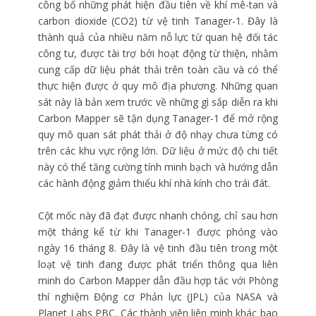
công bố những phát hiện đầu tiên về khí mê-tan và
carbon dioxide (CO2) từ vệ tinh Tanager-1. Đây là
thành quả của nhiều năm nỗ lực từ quan hệ đối tác
công tư, được tài trợ bởi hoạt động từ thiện, nhằm
cung cấp dữ liệu phát thải trên toàn cầu và có thể
thực hiện được ở quy mô địa phương. Những quan
sát này là bản xem trước về những gì sắp diễn ra khi
Carbon Mapper sẽ tận dụng Tanager-1 để mở rộng
quy mô quan sát phát thải ở độ nhạy chưa từng có
trên các khu vực rộng lớn. Dữ liệu ở mức độ chi tiết
này có thể tăng cường tính minh bạch và hướng dẫn
các hành động giảm thiểu khí nhà kính cho trái đát.
Cột mốc này đã đạt được nhanh chóng, chỉ sau hơn
một tháng kể từ khi Tanager-1 được phóng vào
ngày 16 tháng 8. Đây là vệ tinh đầu tiên trong một
loạt vệ tinh đang được phát triển thông qua liên
minh do Carbon Mapper dẫn đầu hợp tác với Phòng
thí nghiệm Động cơ Phản lực (JPL) của NASA và
Planet Labs PBC. Các thành viên liên minh khác bao