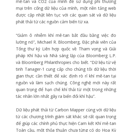
mê-tan và CO2 của mình để sử dụng phi thương
mại trên cổng dữ liệu của mình, một nền tảng web
được cập nhật liên tục với các quan sát và dữ liệu
phát thải từ các nguồn cảm biến từ xa.
“Giảm ô nhiễm khí mê-tan bắt đầu bằng việc đo
lường nó”, Michael R. Bloomberg, Đặc phái viên của
Tổng thư ký Liên hợp quốc về Tham vọng và Giải
pháp Khí hậu và Nhà sáng lập của Bloomberg L.P.
và Bloomberg Philanthropies cho biết. “Dữ liệu từ vệ
tinh Tanager-1 cung cấp cho chúng tôi dữ liệu thời
gian thực cần thiết để xác định rò rỉ khí mê-tan tại
nguồn và làm sạch chúng. Công nghệ mới này rất
quan trọng để hạn chế khí thải từ một trong những
tác nhân lớn nhất gây ra biến đổi khí hậu”.
Dữ liệu phát thải từ Carbon Mapper cùng với dữ liệu
từ các chương trình giám sát khác sẽ rất quan trọng
để giúp các chính phủ thực hiện Cam kết Khí mê-tan
Toàn cầu, một thỏa thuận chưa từng có do Hoa Kỳ