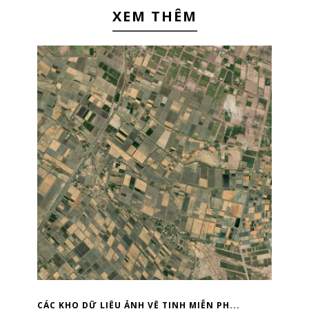
XEM THÊM
CÁC KHO DỮ LIỆU ẢNH VỆ TINH MIỄN PH...