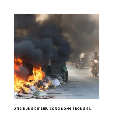
ỨNG DỤNG DỮ LIỆU CỘNG ĐỒNG TRONG GI...