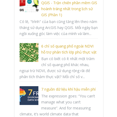
QGIS - Trận chiến phần mềm GIS
hoành tráng nhất trong lịch sử
GIS (Phần 1)
Có lẽ, "trình" của bạn cũng tăng lên theo năm
tháng sử dụng ArcGIS hay QGIS. Mỗi ngày bạn
ngồi xuống góc làm việc của mình và làm...
6 chỉ số quang phổ ngoài NDVI
hỗ trợ phân tích lớp phủ thực vật
Bạn có biết có ít nhất một trăm
chỉ số quang phổ khác nhau,
ngoại trừ NDVI, được sử dụng rộng rãi để
phân tích thảm thực vật? Mỗi chỉ số v...
7 nguồn dữ liệu khí hậu miễn phí
The expression goes: “You can’t
manage what you can’t
measure”. And for measuring
climate, it’s world climate data that