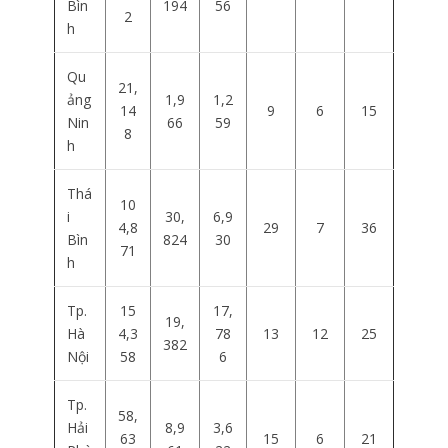
Bìn
194
56
2
h
Qu
21,
ảng
1,9
1,2
14
9
6
15
Nin
66
59
8
h
Thá
10
i
30,
6,9
4,8
29
7
36
Bìn
824
30
71
h
Tp.
15
17,
19,
Hà
4,3
78
13
12
25
382
Nội
58
6
Tp.
58,
Hải
8,9
3,6
63
15
6
21