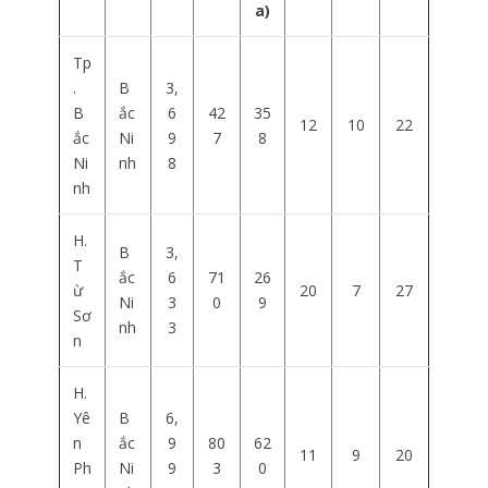
a)
Tp
.
B
3,
B
ắc
6
42
35
12
10
22
ắc
Ni
9
7
8
Ni
nh
8
nh
H.
B
3,
T
ắc
6
71
26
ừ
20
7
27
Ni
3
0
9
Sơ
nh
3
n
H.
Yê
B
6,
n
ắc
9
80
62
11
9
20
Ph
Ni
9
3
0