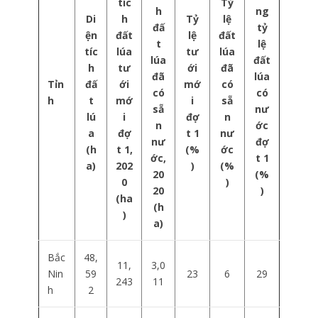
tíc
Tỷ
h
ng
Di
h
Tỷ
lệ
đấ
tỷ
ện
đất
lệ
đất
t
lệ
tíc
lúa
tư
lúa
lúa
đất
h
tư
ới
đã
đã
lúa
Tỉn
đấ
ới
mớ
có
có
có
h
t
mớ
i
sẵ
sẵ
nư
lú
i
đợ
n
n
ớc
a
đợ
t 1
nư
nư
đợ
(h
t 1,
(%
ớc
ớc,
t 1
a)
202
)
(%
20
(%
0
)
20
)
(ha
(h
)
a)
Bắc
48,
11,
3,0
Nin
59
23
6
29
243
11
h
2