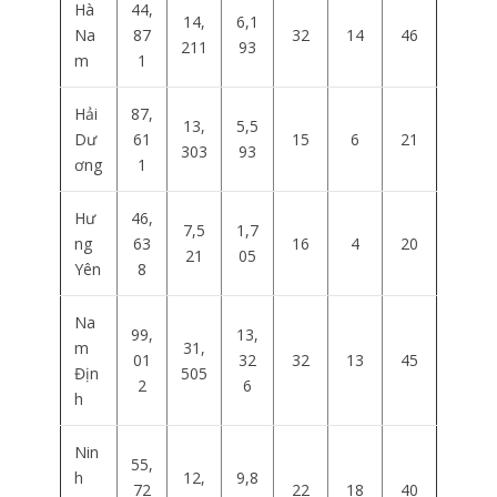
Hà
44,
14,
6,1
Na
87
32
14
46
211
93
m
1
Hải
87,
13,
5,5
Dư
61
15
6
21
303
93
ơng
1
Hư
46,
7,5
1,7
ng
63
16
4
20
21
05
Yên
8
Na
99,
13,
m
31,
01
32
32
13
45
Địn
505
2
6
h
Nin
55,
h
12,
9,8
72
22
18
40