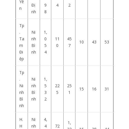
Yê
Đị
9
4
2
n
nh
8
Tp
.
Ni
1,
Ta
nh
0
11
45
10
43
53
m
Bì
5
0
7
Đi
nh
4
ệp
Tp
.
Ni
1,
Ni
nh
5
22
25
15
16
31
nh
Bì
3
5
1
Bì
nh
2
nh
H.
Ni
4,
1,
H
nh
4
72