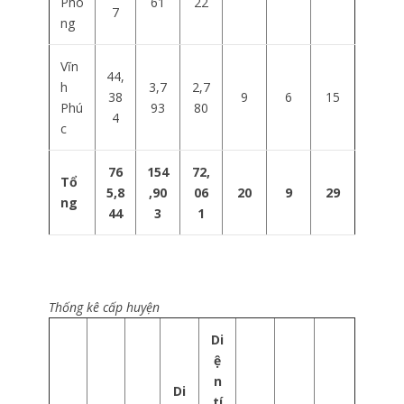
Phò
61
22
7
ng
Vĩn
44,
h
3,7
2,7
38
9
6
15
Phú
93
80
4
c
76
154
72,
Tổ
5,8
,90
06
20
9
29
ng
44
3
1
Thống kê cấp huyện
Di
ệ
n
Di
tí