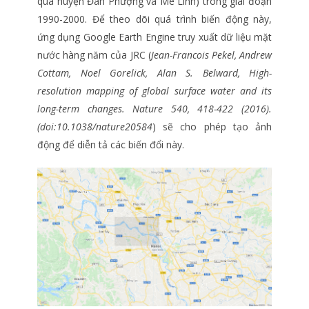
qua huyện Đan Phượng và Mê Linh) trong giai đoạn
1990-2000. Để theo dõi quá trình biến động này,
ứng dụng Google Earth Engine truy xuất dữ liệu mặt
nước hàng năm của JRC (
Jean-Francois Pekel, Andrew
Cottam, Noel Gorelick, Alan S. Belward, High-
resolution mapping of global surface water and its
long-term changes. Nature 540, 418-422 (2016).
(doi:10.1038/nature20584
) sẽ cho phép tạo ảnh
động để diễn tả các biến đổi này.