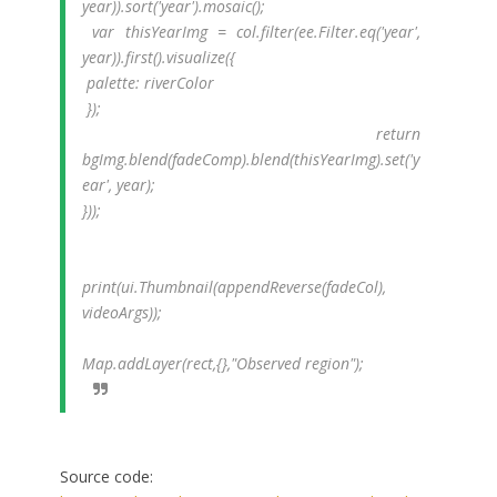
year)).sort('year').mosaic();
var thisYearImg = col.filter(ee.Filter.eq('year',
year)).first().visualize({
palette: riverColor
});
return
bgImg.blend(fadeComp).blend(thisYearImg).set('y
ear', year);
}));
print(ui.Thumbnail(appendReverse(fadeCol),
videoArgs));
Map.addLayer(rect,{},"Observed region");
Source code: