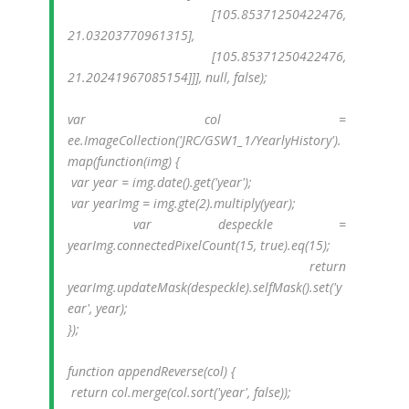
[105.85371250422476,
21.03203770961315],
[105.85371250422476,
21.20241967085154]]], null, false);
var col =
ee.ImageCollection('JRC/GSW1_1/YearlyHistory').
map(function(img) {
var year = img.date().get('year');
var yearImg = img.gte(2).multiply(year);
var despeckle =
yearImg.connectedPixelCount(15, true).eq(15);
return
yearImg.updateMask(despeckle).selfMask().set('y
ear', year);
});
function appendReverse(col) {
return col.merge(col.sort('year', false));