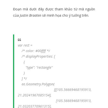
Đoạn mã dưới đây được tham khảo từ mã nguồn
của
Justin Braaten
sẽ minh họa cho ý tưởng trên.
var rect =
/* color: #00ffff */
/* displayProperties: [
{
"type": "rectangle"
}
] */
ee.Geometry.Polygon(
[[[105.56669468195913,
21.20241967085154],
[105.56669468195913,
21.03203770961315],