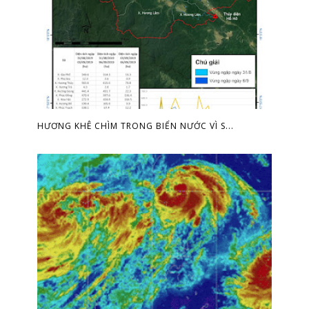
HƯƠNG KHÊ CHÌM TRONG BIỂN NƯỚC VÌ S...