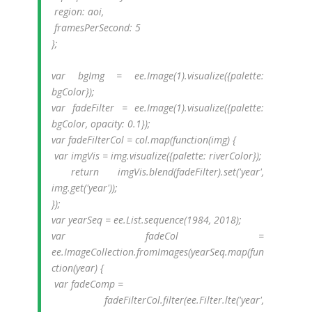
region: aoi,
framesPerSecond: 5
};
var bgImg = ee.Image(1).visualize({palette:
bgColor});
var fadeFilter = ee.Image(1).visualize({palette:
bgColor, opacity: 0.1});
var fadeFilterCol = col.map(function(img) {
var imgVis = img.visualize({palette: riverColor});
return imgVis.blend(fadeFilter).set('year',
img.get('year'));
});
var yearSeq = ee.List.sequence(1984, 2018);
var fadeCol =
ee.ImageCollection.fromImages(yearSeq.map(fun
ction(year) {
var fadeComp =
fadeFilterCol.filter(ee.Filter.lte('year',