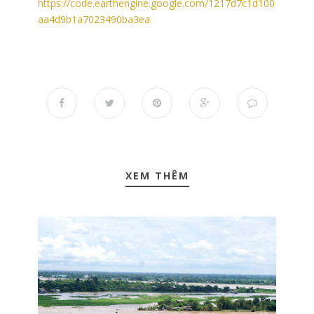
https://code.earthengine.google.com/1217d7c1d100
aa4d9b1a7023490ba3ea
XEM THÊM