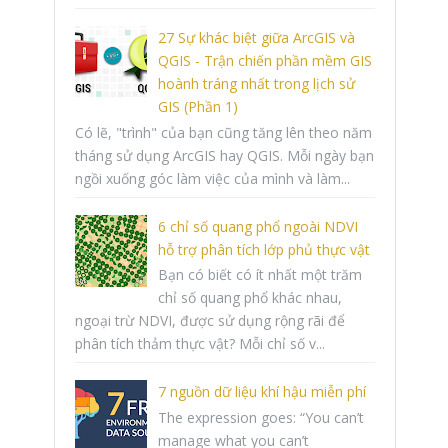
27 Sự khác biệt giữa ArcGIS và
QGIS - Trận chiến phần mềm GIS
hoành tráng nhất trong lịch sử
GIS (Phần 1)
Có lẽ, "trình" của bạn cũng tăng lên theo năm
tháng sử dụng ArcGIS hay QGIS. Mỗi ngày bạn
ngồi xuống góc làm việc của mình và làm...
6 chỉ số quang phổ ngoài NDVI
hỗ trợ phân tích lớp phủ thực vật
Bạn có biết có ít nhất một trăm
chỉ số quang phổ khác nhau,
ngoại trừ NDVI, được sử dụng rộng rãi để
phân tích thảm thực vật? Mỗi chỉ số v...
7 nguồn dữ liệu khí hậu miễn phí
The expression goes: “You can’t
manage what you can’t