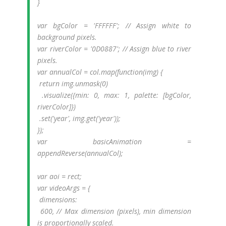
}
var bgColor = 'FFFFFF'; // Assign white to
background pixels.
var riverColor = '0D0887'; // Assign blue to river
pixels.
var annualCol = col.map(function(img) {
return img.unmask(0)
.visualize({min: 0, max: 1, palette: [bgColor,
riverColor]})
.set('year', img.get('year'));
});
var basicAnimation =
appendReverse(annualCol);
var aoi = rect;
var videoArgs = {
dimensions:
600, // Max dimension (pixels), min dimension
is proportionally scaled.