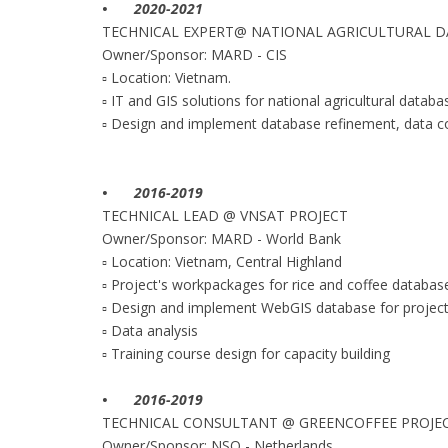
•
2020-2021
TECHNICAL EXPERT@ NATIONAL AGRICULTURAL D
Owner/Sponsor: MARD - CIS
▫ Location: Vietnam.
▫ IT and GIS solutions for national agricultural databa
▫ Design and implement database refinement, data com
•
2016-2019
TECHNICAL LEAD @ VNSAT PROJECT
Owner/Sponsor: MARD - World Bank
▫ Location: Vietnam, Central Highland
▫ Project's workpackages for rice and coffee datab
▫ Design and implement WebGIS database for project
▫ Data analysis
▫ Training course design for capacity building
•
2016-2019
TECHNICAL CONSULTANT @ GREENCOFFEE PROJE
Owner/Sponsor: NSO - Netherlands