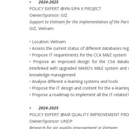
•
2024-2025
POLICY EXPERT @VN-SIPA II PROJECT
Owner/Sponsor: GIZ
Support to Vietnam for the Implementation of the Paris
GIZ, Vietnam
• Location: Vietnam
• Assess the current status of different databases re
• Propose IT requirements for the CCA M&E system
• Propose an improved design for the CSA databas
interlinked with upgraded MARD’s M&E system and o
knowledge management
• Analyse different e-learning systems and tools
• Propose the IT design and content for the e-learn
• Propose a roadmap to implement all the IT-related 
•
2024-2025
POLICY EXPERT @AIR QUALITY IMPROVEMENT PRO
Owner/Sponsor: UNDP
Research for air quality improvement in Vietnam