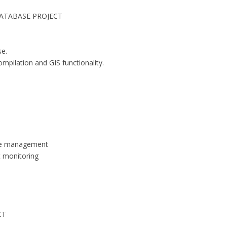
ATABASE PROJECT
se.
pilation and GIS functionality.
ase management
 monitoring
CT