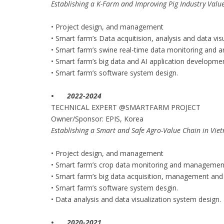
Establishing a K-Farm and Improving Pig Industry Valu
• Project design, and management
• Smart farm’s Data acquitision, analysis and data vis
• Smart farm’s swine real-time data monitoring and an
• Smart farm’s big data and AI application developmen
• Smart farm’s software system design.
•
2022-2024
TECHNICAL EXPERT @SMARTFARM PROJECT
Owner/Sponsor: EPIS, Korea
Establishing a Smart and Safe Agro-Value Chain in Vie
• Project design, and management
• Smart farm’s crop data monitoring and management 
• Smart farm’s big data acquisition, management and 
• Smart farm’s software system desgin.
• Data analysis and data visualization system design.
•
2020-2021