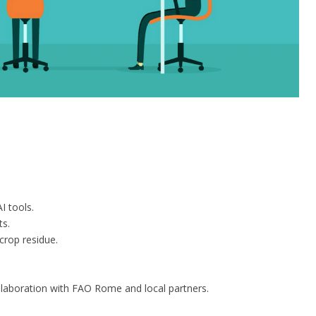
I tools.
ts.
crop residue.
llaboration with FAO Rome and local partners.