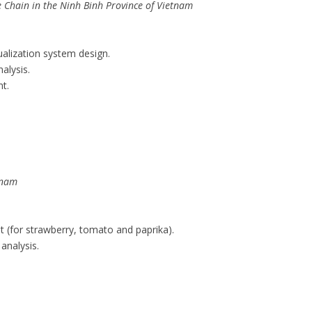
e Chain in the Ninh Binh Province of Vietnam
ualization system design.
alysis.
t.
tnam
(for strawberry, tomato and paprika).
analysis.