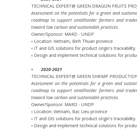
TECHNICAL EXPERT@ GREEN DRAGON FRUITS PRO
Assessment on the potentials for a green and sustain
roadmap to support smallholder farmers and traders
toward low carbon and sustainable practices.
Owner/Sponsor: MARD - UNDP
▫ Location: Vietnam, Binh Thuan province
▫ IT and GIS solutions for product origin's traceability.
▫ Design and implement technical solutions for product
•
2020-2021
TECHNICAL EXPERT@ GREEN SHRIMP PRODUCTION
Assessment on the potentials for a green and sustai
roadmap to support smallholder farmers and traders
toward low carbon and sustainable practices.
Owner/Sponsor: MARD - UNDP
▫ Location: Vietnam, Bac Lieu province
▫ IT and GIS solutions for product origin's traceability.
▫ Design and implement technical solutions for product