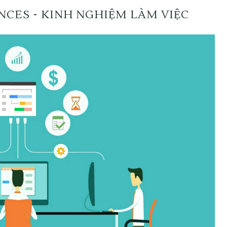
CES - KINH NGHIỆM LÀM VIỆC