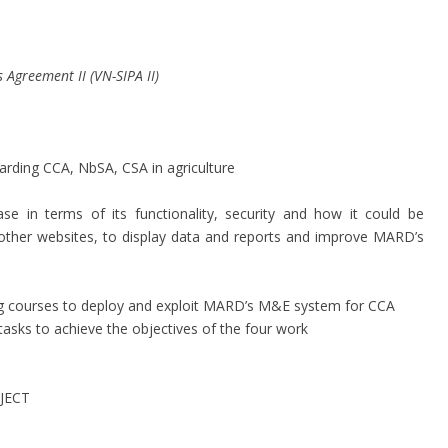
 Agreement II (VN-SIPA II)
garding CCA, NbSA, CSA in agriculture
e in terms of its functionality, security and how it could be
ther websites, to display data and reports and improve MARD’s
ing courses to deploy and exploit MARD’s M&E system for CCA
tasks to achieve the objectives of the four work
JECT