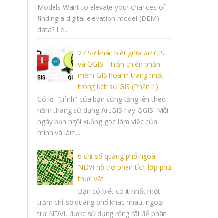
Models Want to elevate your chances of
finding a digital elevation model (DEM)
data? Le...
27 Sự khác biệt giữa ArcGIS
và QGIS - Trận chiến phần
mềm GIS hoành tráng nhất
trong lịch sử GIS (Phần 1)
Có lẽ, "trình" của bạn cũng tăng lên theo
năm tháng sử dụng ArcGIS hay QGIS. Mỗi
ngày bạn ngồi xuống góc làm việc của
mình và làm...
6 chỉ số quang phổ ngoài
NDVI hỗ trợ phân tích lớp phủ
thực vật
Bạn có biết có ít nhất một
trăm chỉ số quang phổ khác nhau, ngoại
trừ NDVI, được sử dụng rộng rãi để phân