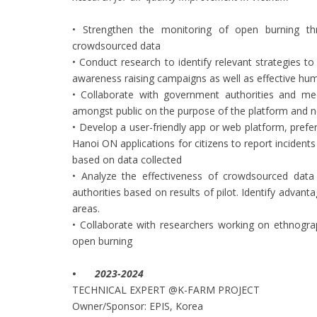
• Strengthen the monitoring of open burning th
crowdsourced data
• Conduct research to identify relevant strategies to 
awareness raising campaigns as well as effective hu
• Collaborate with government authorities and me
amongst public on the purpose of the platform and n
• Develop a user-friendly app or web platform, prefer
Hanoi ON applications for citizens to report inciden
based on data collected
• Analyze the effectiveness of crowdsourced data 
authorities based on results of pilot. Identify advant
areas.
• Collaborate with researchers working on ethnogra
open burning
•
2023-2024
TECHNICAL EXPERT @K-FARM PROJECT
Owner/Sponsor: EPIS, Korea