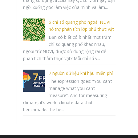
tháng sử dụng ArcGIS hay QGIS. Mỗi ngày bạn
ngồi xuống góc làm việc của mình và làm...
6 chỉ số quang phổ ngoài NDVI
hỗ trợ phân tích lớp phủ thực vật
Bạn có biết có ít nhất một trăm
chỉ số quang phổ khác nhau,
ngoại trừ NDVI, được sử dụng rộng rãi để
phân tích thảm thực vật? Mỗi chỉ số v...
7 nguồn dữ liệu khí hậu miễn phí
The expression goes: “You can’t
manage what you can’t
measure”. And for measuring
climate, it’s world climate data that
benchmarks the he...