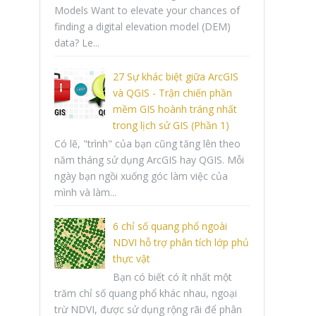
Models Want to elevate your chances of
finding a digital elevation model (DEM)
data? Le...
27 Sự khác biệt giữa ArcGIS
và QGIS - Trận chiến phần
mềm GIS hoành tráng nhất
trong lịch sử GIS (Phần 1)
Có lẽ, "trình" của bạn cũng tăng lên theo
năm tháng sử dụng ArcGIS hay QGIS. Mỗi
ngày bạn ngồi xuống góc làm việc của
mình và làm...
6 chỉ số quang phổ ngoài
NDVI hỗ trợ phân tích lớp phủ
thực vật
Bạn có biết có ít nhất một
trăm chỉ số quang phổ khác nhau, ngoại
trừ NDVI, được sử dụng rộng rãi để phân