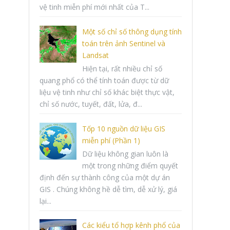
vệ tinh miễn phí mới nhất của T...
Một số chỉ số thông dụng tính
toán trên ảnh Sentinel và
Landsat
Hiện tại, rất nhiều chỉ số
quang phổ có thể tính toán được từ dữ
liệu vệ tinh như chỉ số khác biệt thực vật,
chỉ số nước, tuyết, đất, lửa, đ...
Tốp 10 nguồn dữ liệu GIS
miễn phí (Phần 1)
Dữ liệu không gian luôn là
một trong những điểm quyết
định đến sự thành công của một dự án
GIS . Chúng không hề dễ tìm, dễ xử lý, giá
lại...
Các kiểu tổ hợp kênh phổ của