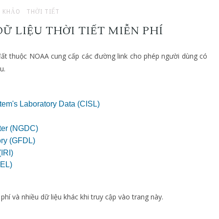
 KHẢO
THỜI TIẾT
DỮ LIỆU THỜI TIẾT MIỄN PHÍ
đất thuộc NOAA cung cấp các đường link cho phép người dùng có
u.
em's Laboratory Data (CISL)
ter (NGDC)
ory (GFDL)
IRI)
MEL)
hí và nhiều dữ liệu khác khi truy cập vào trang này.