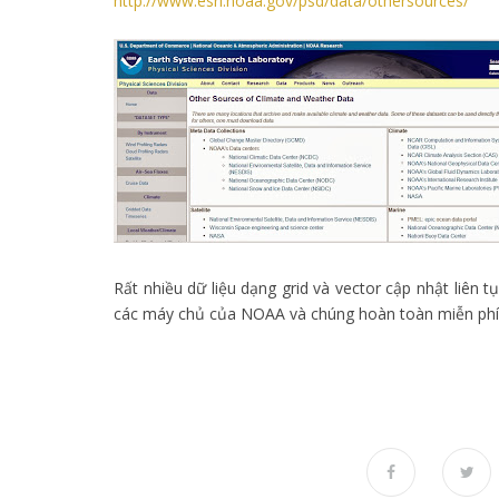
http://www.esrl.noaa.gov/psd/data/othersources/
Rất nhiều dữ liệu dạng grid và vector cập nhật liên t
các máy chủ của NOAA và chúng hoàn toàn miễn phí