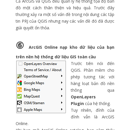
Cả ArcGIS và QGIS đều quản lý hệ thống tọa độ bản
đồ một cách thân thiện và hiệu quả. Trước đây
thường xảy ra một số vấn đề trong nội dung các tập
tin PRJ của QGIS nhưng nay các vấn đề đó đã được
giải quyết ổn thỏa.
⑥
ArcGIS Online nạp kho dữ liệu của bạn
trên nền hệ thống dữ liệu GIS toàn cầu
Trước tiên nói đến
QGIS. Phần mềm cho
phép tương tác với
hàng loạt bản đồ nền
thông qua
OpenLayers
Plugin
của hệ thống.
Tuy nhiên, đỉnh của
đỉnh vẫn là ArcGIS
Online.