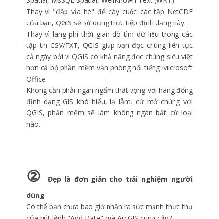
Spatial, MsSQL Spatial, WellKnown Text (WKT).
Thay vì "đập vỉa hè" để cày cuốc các tập NetCDF
của bạn, QGIS sẽ sử dụng trực tiếp định dạng này.
Thay vì lãng phí thời gian dò tìm dữ liệu trong các
tập tin CSV/TXT, QGIS giúp bạn đọc chúng liên tục
cả ngày bởi vì QGIS có khả năng đọc chúng siêu việt
hơn cả bộ phần mềm văn phòng nổi tiếng Microsoft
Office.
Không cần phải ngán ngẩm thất vọng với hàng đống
định dạng GIS khó hiểu, lạ lẫm, cứ mở chúng với
QGIS, phần mềm sẽ làm không ngán bất cứ loại
nào.
②
Đẹp là đơn giản cho trải nghiệm người
dùng
Có thể bạn chưa bao giờ nhận ra sức mạnh thực thụ
của nút lệnh "Add Data" mà ArcGIS cung cấp?