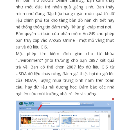
Khi bạn mở ArcGIS Online catalog, bạn cảm thấy
như một đứa trẻ nhận quà giáng sinh. Bạn thấy
mình như đang đập hộp hàng ngàn món quà từ dữ
liệu chính phủ tới kho tàng bản đồ nền chi tiết hay
hệ thống thông tin đám mây "khủng" khắp mọi nơi.
Bản quyền cơ bản của phần mềm ArcGIS cho phép
bạn truy cập vào ArcGIS Online - một mỏ vàng thực
sự về dữ liệu GIS.
Một phép tìm kiếm đơn giản cho từ khóa
"Environment" (môi trường) cho bạn 2887 kết quả
trả về. Bạn có thể chọn 2887 lớp dữ liệu GIS từ
USDA dữ liệu cháy rừng, đánh giá thiệt hại do gió lốc
của NOAA, lượng mưa trung bình năm trên toàn
cầu, hay dữ liệu hải dương học. Đảm bảo các nhà
nghiên cứu môi trường phải ré lên vì sướng.