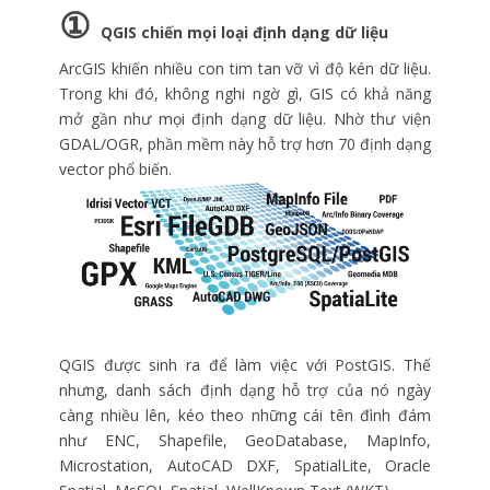
①
QGIS chiến mọi loại định dạng dữ liệu
ArcGIS khiến nhiều con tim tan vỡ vì độ kén dữ liệu.
Trong khi đó, không nghi ngờ gì, GIS có khả năng
mở gần như mọi định dạng dữ liệu. Nhờ thư viện
GDAL/OGR, phần mềm này hỗ trợ hơn 70 định dạng
vector phổ biến.
QGIS được sinh ra để làm việc với PostGIS. Thế
nhưng, danh sách định dạng hỗ trợ của nó ngày
càng nhiều lên, kéo theo những cái tên đình đám
như ENC, Shapefile, GeoDatabase, MapInfo,
Microstation, AutoCAD DXF, SpatialLite, Oracle