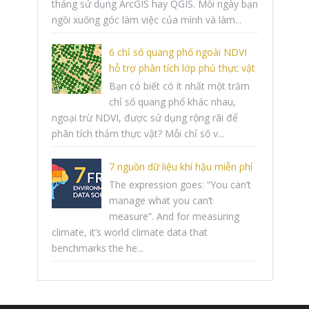
tháng sử dụng ArcGIS hay QGIS. Mỗi ngày bạn
ngồi xuống góc làm việc của mình và làm...
6 chỉ số quang phổ ngoài NDVI
hỗ trợ phân tích lớp phủ thực vật
Bạn có biết có ít nhất một trăm
chỉ số quang phổ khác nhau,
ngoại trừ NDVI, được sử dụng rộng rãi để
phân tích thảm thực vật? Mỗi chỉ số v...
7 nguồn dữ liệu khí hậu miễn phí
The expression goes: “You can’t
manage what you can’t
measure”. And for measuring
climate, it’s world climate data that
benchmarks the he...