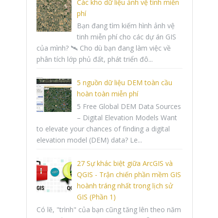
Các kho dữ liệu ảnh vệ tinh miễn
phí
Bạn đang tìm kiếm hình ảnh vệ
tinh miễn phí cho các dự án GIS
của mình? 🛰️ Cho dù bạn đang làm việc về
phân tích lớp phủ đất, phát triển đô...
5 nguồn dữ liệu DEM toàn cầu
hoàn toàn miễn phí
5 Free Global DEM Data Sources
– Digital Elevation Models Want
to elevate your chances of finding a digital
elevation model (DEM) data? Le...
27 Sự khác biệt giữa ArcGIS và
QGIS - Trận chiến phần mềm GIS
hoành tráng nhất trong lịch sử
GIS (Phần 1)
Có lẽ, "trình" của bạn cũng tăng lên theo năm