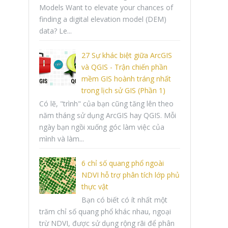
Models Want to elevate your chances of
finding a digital elevation model (DEM)
data? Le...
27 Sự khác biệt giữa ArcGIS
và QGIS - Trận chiến phần
mềm GIS hoành tráng nhất
trong lịch sử GIS (Phần 1)
Có lẽ, "trình" của bạn cũng tăng lên theo
năm tháng sử dụng ArcGIS hay QGIS. Mỗi
ngày bạn ngồi xuống góc làm việc của
mình và làm...
6 chỉ số quang phổ ngoài
NDVI hỗ trợ phân tích lớp phủ
thực vật
Bạn có biết có ít nhất một
trăm chỉ số quang phổ khác nhau, ngoại
trừ NDVI, được sử dụng rộng rãi để phân