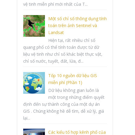
vệ tinh miễn phí mới nhất của T...
Một số chỉ số thông dụng tính
toán trên ảnh Sentinel và
Landsat
Hiện tại, rất nhiều chỉ số
quang phổ có thể tính toán được từ dữ
liệu vệ tinh như chỉ số khác biệt thực vật,
chỉ số nước, tuyết, đất, lửa, đ...
Tốp 10 nguồn dữ liệu GIS
miễn phí (Phần 1)
Dữ liệu không gian luôn là
một trong những điểm quyết
định đến sự thành công của một dự án
GIS . Chúng không hề dễ tìm, dễ xử lý, giá
lại...
Các kiểu tổ hợp kênh phổ của