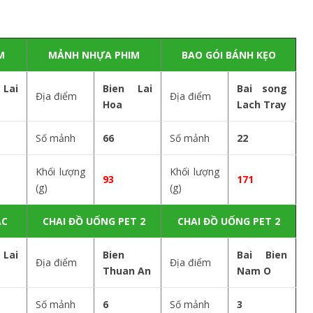
M
MẢNH NHỰA PHIM
BAO GÓI BÁNH KẸO
Lai
Bien Lai
Bai song
Địa điểm
Địa điểm
Hoa
Lach Tray
Số mảnh
66
Số mảnh
22
Khối lượng
Khối lượng
93
171
(g)
(g)
ÁC
CHAI ĐỒ UỐNG PET 2
CHAI ĐỒ UỐNG PET 2
Lai
Bien
Bai Bien
Địa điểm
Địa điểm
Thuan An
Nam O
Số mảnh
6
Số mảnh
3