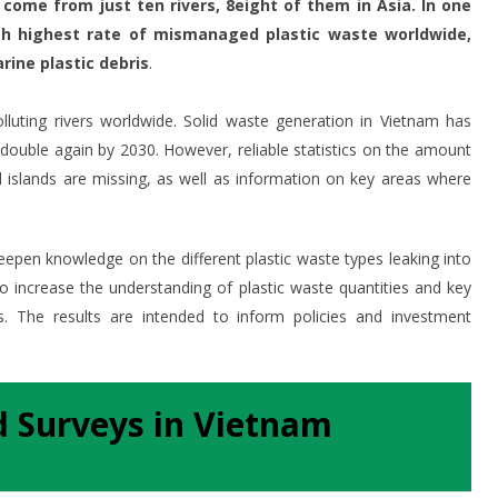
 come from just ten rivers, 8eight of them in Asia. In one
h highest rate of mismanaged plastic waste worldwide,
rine plastic debris
.
luting rivers worldwide. Solid waste generation in Vietnam has
 double again by 2030. However, reliable statistics on the amount
nd islands are missing, as well as information on key areas where
deepen knowledge on the different plastic waste types leaking into
lso increase the understanding of plastic waste quantities and key
s. The results are intended to inform policies and investment
ld Surveys in Vietnam