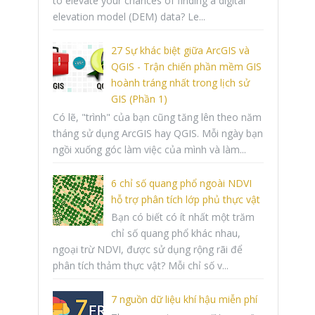
to elevate your chances of finding a digital
elevation model (DEM) data? Le...
27 Sự khác biệt giữa ArcGIS và
QGIS - Trận chiến phần mềm GIS
hoành tráng nhất trong lịch sử
GIS (Phần 1)
Có lẽ, "trình" của bạn cũng tăng lên theo năm
tháng sử dụng ArcGIS hay QGIS. Mỗi ngày bạn
ngồi xuống góc làm việc của mình và làm...
6 chỉ số quang phổ ngoài NDVI
hỗ trợ phân tích lớp phủ thực vật
Bạn có biết có ít nhất một trăm
chỉ số quang phổ khác nhau,
ngoại trừ NDVI, được sử dụng rộng rãi để
phân tích thảm thực vật? Mỗi chỉ số v...
7 nguồn dữ liệu khí hậu miễn phí