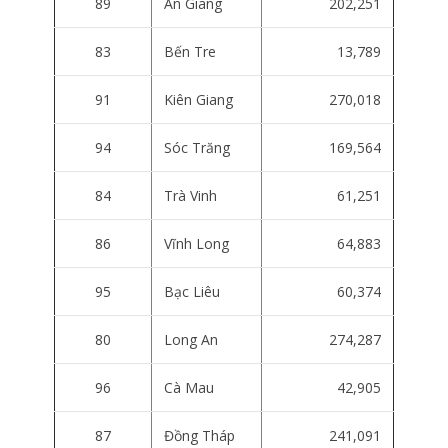
89
An Giang
202,251
83
Bến Tre
13,789
91
Kiên Giang
270,018
94
Sóc Trăng
169,564
84
Trà Vinh
61,251
86
Vĩnh Long
64,883
95
Bạc Liêu
60,374
80
Long An
274,287
96
Cà Mau
42,905
87
Đồng Tháp
241,091