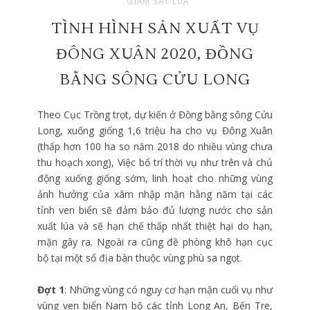
GIÁM SÁT LÚA
TÌNH HÌNH SẢN XUẤT VỤ
ĐÔNG XUÂN 2020, ĐỒNG
BẰNG SÔNG CỬU LONG
Theo Cục Trồng trọt, dự kiến ở Đồng bằng sông Cửu
Long, xuống giống 1,6 triệu ha cho vụ Đông Xuân
(thấp hơn 100 ha so năm 2018 do nhiều vùng chưa
thu hoạch xong), Việc bố trí thời vụ như trên và chủ
động xuống giống sớm, linh hoạt cho những vùng
ảnh hưởng của xâm nhập mặn hằng năm tại các
tỉnh ven biển sẽ đảm bảo đủ lượng nước cho sản
xuất lúa và sẽ hạn chế thấp nhất thiệt hại do hạn,
mặn gây ra. Ngoài ra cũng đề phòng khô hạn cục
bộ tại một số địa bàn thuộc vùng phù sa ngọt.
Đợt 1
: Những vùng có nguy cơ hạn mặn cuối vụ như
vùng ven biển Nam bộ các tỉnh Long An, Bến Tre,