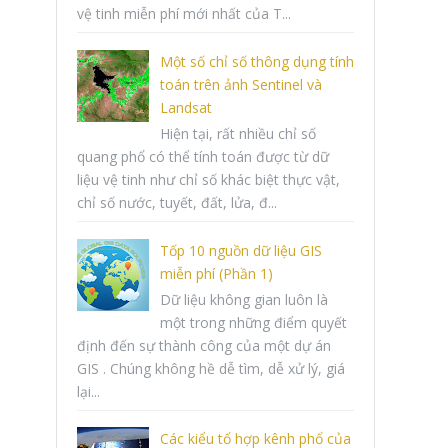
vệ tinh miễn phí mới nhất của T...
Một số chỉ số thông dụng tính
toán trên ảnh Sentinel và
Landsat
Hiện tại, rất nhiều chỉ số
quang phổ có thể tính toán được từ dữ
liệu vệ tinh như chỉ số khác biệt thực vật,
chỉ số nước, tuyết, đất, lửa, đ...
Tốp 10 nguồn dữ liệu GIS
miễn phí (Phần 1)
Dữ liệu không gian luôn là
một trong những điểm quyết
định đến sự thành công của một dự án
GIS . Chúng không hề dễ tìm, dễ xử lý, giá
lại...
Các kiểu tổ hợp kênh phổ của