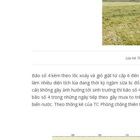
Lúa Hè T
Bão số 4 kèm theo lốc xoáy và gió giật từ cấp 6 đến 
làm nhiều diện tích lúa đang thời kỳ ngậm sữa bị đ
cái) không gây ảnh hưởng tới sinh trưởng thì bão số 
bão số 4 trong những ngày tiếp theo gây mưa to trê
biển nước. Theo thống kê của TC Phòng chống thiên t