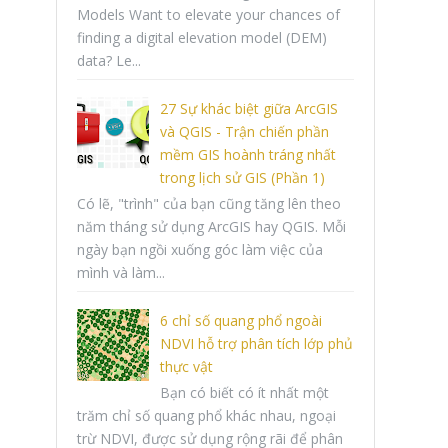
Models Want to elevate your chances of
finding a digital elevation model (DEM)
data? Le...
27 Sự khác biệt giữa ArcGIS
và QGIS - Trận chiến phần
mềm GIS hoành tráng nhất
trong lịch sử GIS (Phần 1)
Có lẽ, "trình" của bạn cũng tăng lên theo
năm tháng sử dụng ArcGIS hay QGIS. Mỗi
ngày bạn ngồi xuống góc làm việc của
mình và làm...
6 chỉ số quang phổ ngoài
NDVI hỗ trợ phân tích lớp phủ
thực vật
Bạn có biết có ít nhất một
trăm chỉ số quang phổ khác nhau, ngoại
trừ NDVI, được sử dụng rộng rãi để phân